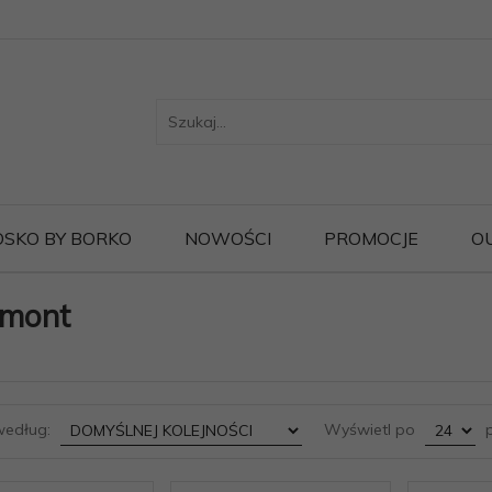
OSKO BY BORKO
NOWOŚCI
PROMOCJE
O
mont
sort
pop
według:
Wyświetl po
p