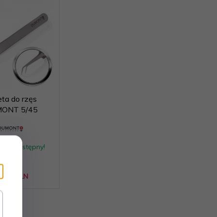
ta do rzęs
ONT 5/45
dukt dostępny!
2,
99
PLN