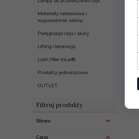
Lampy do przedłużania rzęs
Materiały reklamowe i
wyposażenie salonu
Pielęgnacja rzęs i skóry
Lifting i laminacja
Lash Filler InLei®
Produkty jednorazowe
OUTLET
Filtruj produkty
Słowo
Cena