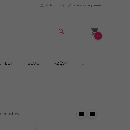
Zaloguj się
Zarejestruj mnie
0
UTLET
BLOG
RZĘSY
...
roduktów