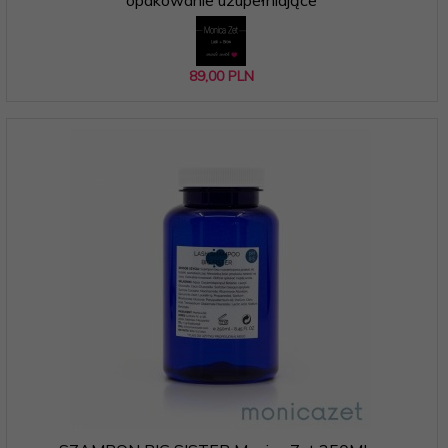
89,
00
PLN